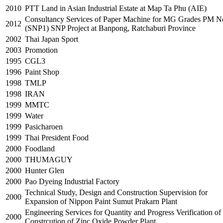
2010
PTT Land in Asian Industrial Estate at Map Ta Phu (AIE)
Consultancy Services of Paper Machine for MG Grades PM N
2012
(SNP1) SNP Project at Banpong, Ratchaburi Province
2002
Thai Japan Sport
2003
Promotion
1995
CGL3
1996
Paint Shop
1998
TMLP
1998
IRAN
1999
MMTC
1999
Water
1999
Pasicharoen
1999
Thai President Food
2000
Foodland
2000
THUMAGUY
2000
Hunter Glen
2000
Pao Dyeing Industrial Factory
Technical Study, Design and Construction Supervision for
2000
Expansion of Nippon Paint Sumut Prakarn Plant
Engineering Services for Quantity and Progress Verification of
2000
Constrcution of Zinc Oxide Powder Plant