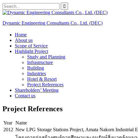
Skip
Search
to
for:
content
Dynamic Engineering Consultants Co., Ltd. (DEC)
Home
About us
Scope of Service
Highlight Project
Study and Planning
Infrastructure
Building
Industries
Hotel & Resort
Project References
Shareholders’ Meeting
Contact us
Project References
Year
Name
2012
New LPG Storage Stations Project, Amata Nakorn Industrial E
โครงการก่อสร้างศูนย์การศึกษาและอนุรักษ์สิ่งแวดล้อมบาง