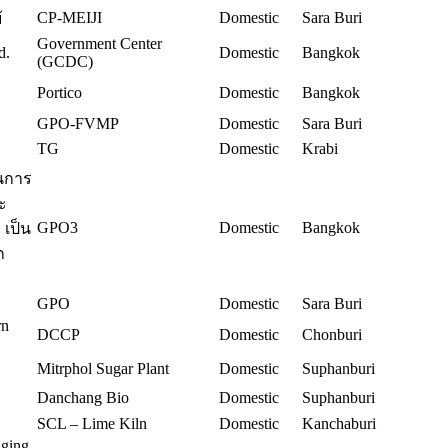
CP-MEIJI
Domestic
Sara Buri
้
Government Center
d.
Domestic
Bangkok
(GCDC)
Portico
Domestic
Bangkok
GPO-FVMP
Domestic
Sara Buri
TG
Domestic
Krabi
ุนการ
ะ
GPO3
Domestic
Bangkok
 เป็น
ก
GPO
Domestic
Sara Buri
rn
DCCP
Domestic
Chonburi
Mitrphol Sugar Plant
Domestic
Suphanburi
Danchang Bio
Domestic
Suphanburi
SCL – Lime Kiln
Domestic
Kanchaburi
aging