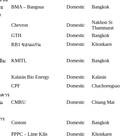
BMA – Bangsua
Domestic
Bangkok
ีย
ง
Nakhon Si
Chevron
Domestic
Thammarat
GTH
Domestic
Bangkok
Domestic
Khonkaen
RB1 ขอนแก่น
KMITL
Domestic
Bangkok
ดิม
Kalasin Bio Energy
Domestic
Kalasin
CPF
Domestic
Chachoengsao
อาคาร
CMRU
Domestic
Chiang Mai
าน
าร
Custom
Domestic
Bangkok
PPPC – Lime Kiln
Domestic
Khonkaen