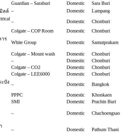
Guardian – Saraburi
Domestic
Sara Buri
–
Domestic
Lampang
ิลล์
rical
–
Domestic
Chonburi
Colgate – COP Room
Domestic
Chonburi
คาร
White Group
Domestic
Samutprakarn
Colgate – Mount wash
Domestic
Chonburi
–
Domestic
Chonburi
Colgate – CO2
Domestic
Chonburi
Colgate – LEE6000
Domestic
Chonburi
ะบัง
–
Domestic
Bangkok
PPPC
Domestic
Khonkaen
SMI
Domestic
Prachin Buri
–
Domestic
Chachoengsao
า
–
Domestic
Pathum Thani