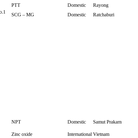
PTT
Domestic
Rayong
o.1
SCG – MG
Domestic
Ratchaburi
NPT
Domestic
Samut Prakarn
Zinc oxide
International
Vietnam