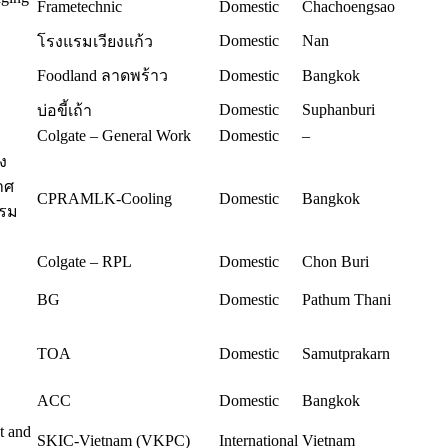
Frametechnic
Domestic
Chachoengsao
Domestic
Nan
โรงแรมเวียงแก้ว
Foodland ลาดพร้าว
Domestic
Bangkok
Domestic
Suphanburi
บ่อขี้เถ้า
Colgate – General Work
Domestic
–
ง
าศ
CPRAMLK-Cooling
Domestic
Bangkok
รรม
Colgate – RPL
Domestic
Chon Buri
BG
Domestic
Pathum Thani
TOA
Domestic
Samutprakarn
ACC
Domestic
Bangkok
t and
SKIC-Vietnam (VKPC)
International
Vietnam