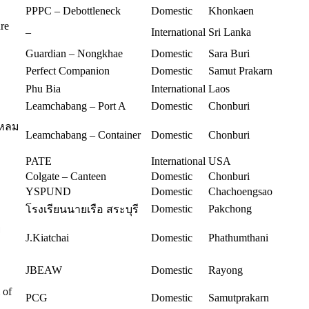
PPPC – Debottleneck
Domestic
Khonkaen
re
–
International
Sri Lanka
Guardian – Nongkhae
Domestic
Sara Buri
Perfect Companion
Domestic
Samut Prakarn
Phu Bia
International
Laos
Leamchabang – Port A
Domestic
Chonburi
แหลม
Leamchabang – Container
Domestic
Chonburi
PATE
International
USA
Colgate – Canteen
Domestic
Chonburi
YSPUND
Domestic
Chachoengsao
Domestic
Pakchong
โรงเรียนนายเรือ สระบุรี
ย
J.Kiatchai
Domestic
Phathumthani
JBEAW
Domestic
Rayong
 of
PCG
Domestic
Samutprakarn