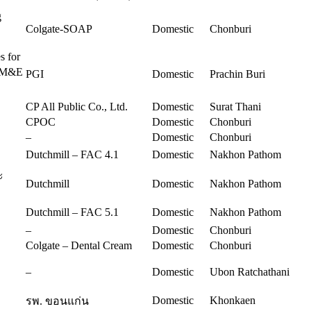
g
Colgate-SOAP
Domestic
Chonburi
s for
บ M&E
PGI
Domestic
Prachin Buri
CP All Public Co., Ltd.
Domestic
Surat Thani
CPOC
Domestic
Chonburi
–
Domestic
Chonburi
Dutchmill – FAC 4.1
Domestic
Nakhon Pathom
ะ
Dutchmill
Domestic
Nakhon Pathom
Dutchmill – FAC 5.1
Domestic
Nakhon Pathom
–
Domestic
Chonburi
Colgate – Dental Cream
Domestic
Chonburi
–
Domestic
Ubon Ratchathani
Domestic
Khonkaen
รพ. ขอนแก่น